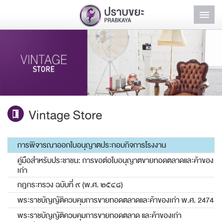
หน้าแรก
รถบริการสาธารณะ
สินค้าและบริการ
แฟรนไชส์ปราบขยะ
Vintage Store
คอลัมน์ปราบขยะ
การพิจารณาออกใบอนุญาตประกอบกิจการโรงงาน
สมัครงาน
คู่มือสำหรับประชาชน: การขอต่อใบอนุญาตขายทอดตลาดและค้าของ
เก่า
ติดต่อเรา
กฎกระทรวง ฉบับที่ ๙ (พ.ศ. ๒๕๔๘)
เข้าสู่ระบบ
พระราชบัญญัติควบคุมการขายทอดตลาดและค้าของเก่า พ.ศ. 2474
พระราชบัญญัติควบคุมการขายทอดตลาด และค้าของเก่า