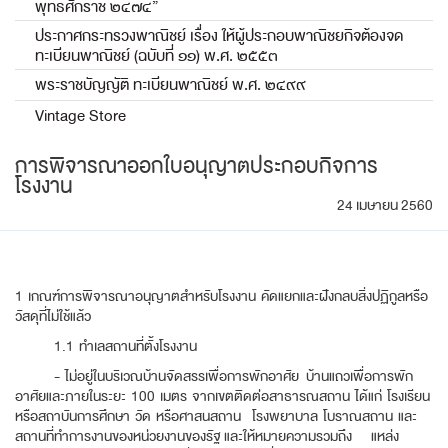
พุทธศักราช ๒๔๗๔”
ประกาศกระทรวงพาณิชย์ เรื่อง ให้ผู้ประกอบพาณิชยกิจต้องจด
ทะเบียนพาณิชย์ (ฉบับที่ ๑๑) พ.ศ. ๒๕๕๓
พระราชบัญญัติ ทะเบียนพาณิชย์ พ.ศ. ๒๔๙๙
Vintage Store
การพิจารณาออกใบอนุญาตประกอบกิจการ
โรงงาน
24 เมษายน 2560
1 เกณฑ์การพิจารณาอนุญาตสำหรับโรงงาน คัดแยกและฝังกลบสิ่งปฏิกูลหรือ
วัสดุที่ไม่ใช้แล้ว
1.1 ทำเลสถานที่ตั้งโรงงาน
- ไม่อยู่ในบริเวณบ้านจัดสรรเพื่อการพักอาศัย บ้านแถวเพื่อการพัก
อาศัยและภายในระยะ 100 เมตร จากเขตติดต่อสาธารณสถาน ได้แก่ โรงเรียน
หรือสถาบันการศึกษา วัด หรือศาสนสถาน โรงพยาบาล โบราณสถาน และ
สถานที่ทำการงานของหน่วยงานของรัฐ และให้หมายความรวมถึง แหล่ง