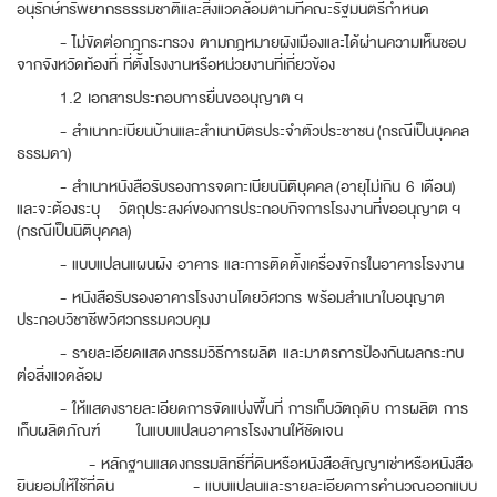
อนุรักษ์ทรัพยากรธรรมชาติและสิ่งแวดล้อมตามที่คณะรัฐมนตรีกำหนด
- ไม่ขัดต่อกฎกระทรวง ตามกฎหมายผังเมืองและได้ผ่านความเห็นชอบ
จากจังหวัดท้องที่ ที่ตั้งโรงงานหรือหน่วยงานที่เกี่ยวข้อง
1.2 เอกสารประกอบการยื่นขออนุญาต ฯ
- สำเนาทะเบียนบ้านและสำเนาบัตรประจำตัวประชาชน (กรณีเป็นบุคคล
ธรรมดา)
- สำเนาหนังสือรับรองการจดทะเบียนนิติบุคคล (อายุไม่เกิน 6 เดือน)
และจะต้องระบุ วัตถุประสงค์ของการประกอบกิจการโรงงานที่ขออนุญาต ฯ
(กรณีเป็นนิติบุคคล)
- แบบแปลนแผนผัง อาคาร และการติดตั้งเครื่องจักรในอาคารโรงงาน
- หนังสือรับรองอาคารโรงงานโดยวิศวกร พร้อมสำเนาใบอนุญาต
ประกอบวิชาชีพวิศวกรรมควบคุม
- รายละเอียดแสดงกรรมวิธีการผลิต และมาตรการป้องกันผลกระทบ
ต่อสิ่งแวดล้อม
- ให้แสดงรายละเอียดการจัดแบ่งพื้นที่ การเก็บวัตถุดิบ การผลิต การ
เก็บผลิตภัณฑ์ ในแบบแปลนอาคารโรงงานให้ชัดเจน
- หลักฐานแสดงกรรมสิทธิ์ที่ดินหรือหนังสือสัญญาเช่าหรือหนังสือ
ยินยอมให้ใช้ที่ดิน - แบบแปลนและรายละเอียดการคำนวณออกแบบ